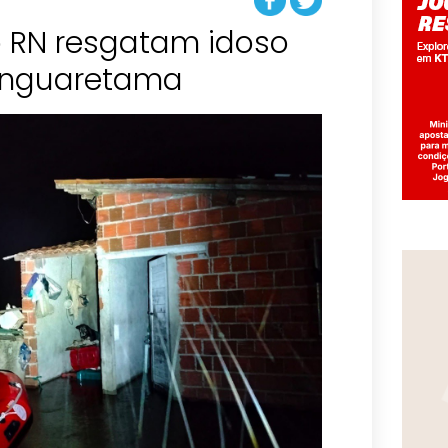
 RN resgatam idoso
anguaretama