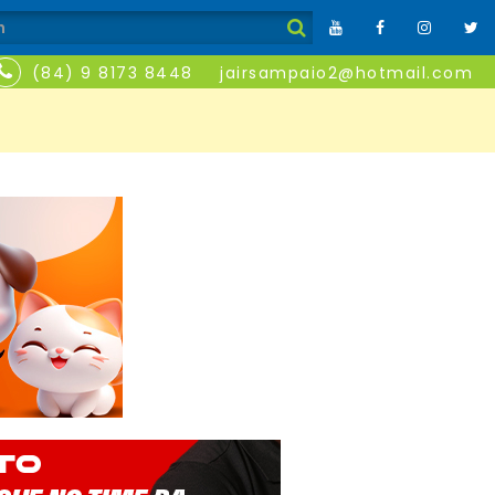
(84) 9 8173 8448
jairsampaio2@hotmail.com