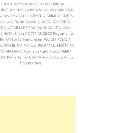
CIDENTE
Alcaçuz
ASSALTO
ASSEMBLEIA
ATIVA DO RN
Assu
BATATA
Caicó
CARAÚBAS
CHUVA
CORONEL AZEVEDO
CRIME
CRUZETA
is novos
Dilma
Governo do RN
HOMICÍDIO
NDIO
JARDIM DE PIRANHAS
JUCURUTU
LULA
ró
NATAL
Nilda
NÉLTER QUEIROZ
Pagamento
ÍBA
PARELHAS
Parnamirim
POLÍCIA
POLÍCIA
LÍCIA MILITAR
Política
PRF
RAFAEL MOTTA
RN
RTO GERMANO
Robinson Faria
Roubo
SERRA
DO NORTE
Temer
UFRN
Vivaldo Costa
Água
ÁLVARO DIAS