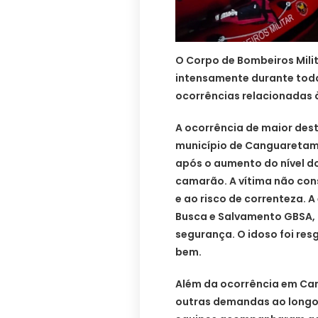
O Corpo de Bombeiros Mili
intensamente durante toda 
ocorrências relacionadas à
A ocorrência de maior dest
município de Canguaretama
após o aumento do nível do
camarão. A vítima não cons
e ao risco de correnteza.
Busca e Salvamento GBSA, r
segurança. O idoso foi re
bem.
Além da ocorrência em C
outras demandas ao longo d