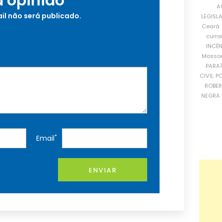
a opinião
A
il não será publicado.
LEGISL
Ceará
curra
INCÊ
Mosso
PARA
CIVIL
PO
ROBE
NEGRA 
*
Email
ENVIAR