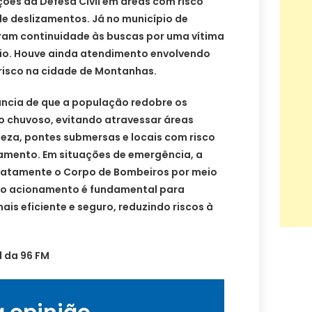
es da Defesa Civil em áreas com risco
 de deslizamentos. Já no município de
ram continuidade às buscas por uma vítima
io. Houve ainda atendimento envolvendo
risco na cidade de Montanhas.
ncia de que a população redobre os
o chuvoso, evitando atravessar áreas
eza, pontes submersas e locais com risco
amento. Em situações de emergência, a
iatamente o Corpo de Bombeiros por meio
z no acionamento é fundamental para
is eficiente e seguro, reduzindo riscos à
 da 96 FM