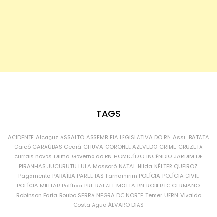
TAGS
ACIDENTE
Alcaçuz
ASSALTO
ASSEMBLEIA LEGISLATIVA DO RN
Assu
BATATA
Caicó
CARAÚBAS
Ceará
CHUVA
CORONEL AZEVEDO
CRIME
CRUZETA
currais novos
Dilma
Governo do RN
HOMICÍDIO
INCÊNDIO
JARDIM DE
PIRANHAS
JUCURUTU
LULA
Mossoró
NATAL
Nilda
NÉLTER QUEIROZ
Pagamento
PARAÍBA
PARELHAS
Parnamirim
POLÍCIA
POLÍCIA CIVIL
POLÍCIA MILITAR
Política
PRF
RAFAEL MOTTA
RN
ROBERTO GERMANO
Robinson Faria
Roubo
SERRA NEGRA DO NORTE
Temer
UFRN
Vivaldo
Costa
Água
ÁLVARO DIAS