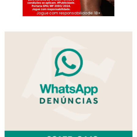
Jogue com responsabilidade. 18+