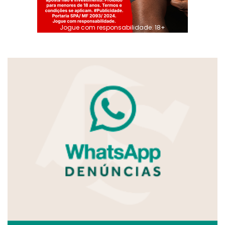
Jogue com responsabilidade. 18+