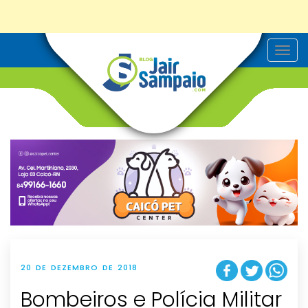
T
o
g
g
l
e
n
a
v
i
g
a
t
i
o
n
20 DE DEZEMBRO DE 2018
Bombeiros e Polícia Militar