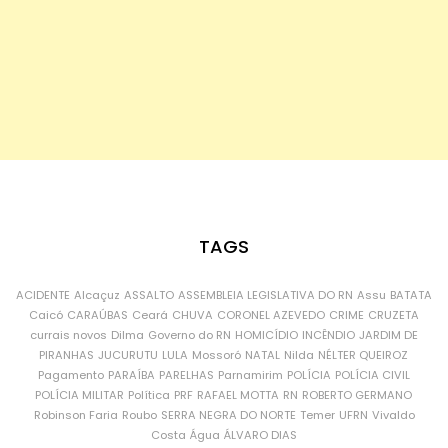
TAGS
ACIDENTE
Alcaçuz
ASSALTO
ASSEMBLEIA LEGISLATIVA DO RN
Assu
BATATA
Caicó
CARAÚBAS
Ceará
CHUVA
CORONEL AZEVEDO
CRIME
CRUZETA
currais novos
Dilma
Governo do RN
HOMICÍDIO
INCÊNDIO
JARDIM DE
PIRANHAS
JUCURUTU
LULA
Mossoró
NATAL
Nilda
NÉLTER QUEIROZ
Pagamento
PARAÍBA
PARELHAS
Parnamirim
POLÍCIA
POLÍCIA CIVIL
POLÍCIA MILITAR
Política
PRF
RAFAEL MOTTA
RN
ROBERTO GERMANO
Robinson Faria
Roubo
SERRA NEGRA DO NORTE
Temer
UFRN
Vivaldo
Costa
Água
ÁLVARO DIAS