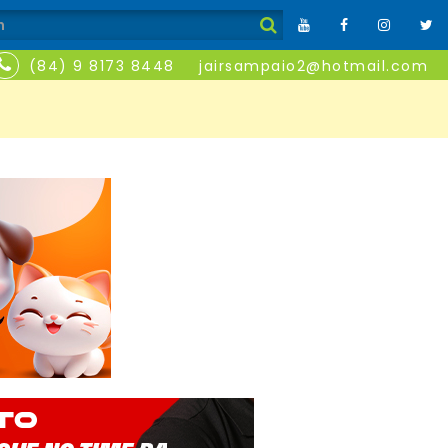
(84) 9 8173 8448
jairsampaio2@hotmail.com