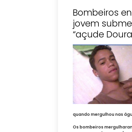
Bombeiros en
jovem subme
“açude Doura
quando mergulhou nas água
Os bombeiros mergulharam