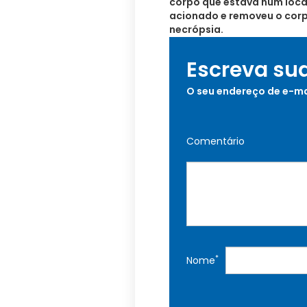
corpo que estava num local
acionado e removeu o corp
necrópsia.
Escreva su
O seu endereço de e-ma
Comentário
*
Nome