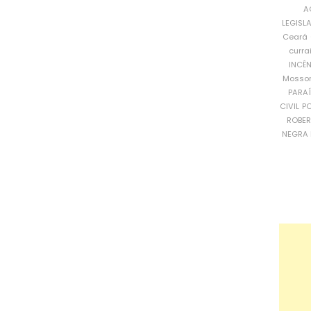
A
LEGISL
Ceará
curra
INCÊ
Mosso
PARA
CIVIL
PO
ROBE
NEGRA 