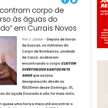
contram corpo de
rso às águas do
do” em Currais Novos
Por J. Júnior –
Depois de horas
de buscas, os militares do
Corpo de Bombeiros, unidade
de Caicó, acabaram
encontrando o corpo
CLEITON
EVÉRTON DOS SANTOS DE 15
ANOS
que estava
desaparecido desde as
15h30min desse Domingo, 01,
s do açude Dourado e não foi mais visto.
 quase uma hora e meia até encontrar o