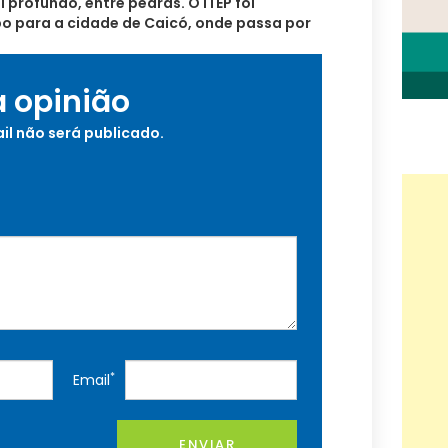
 profundo, entre pedras. O ITEP foi
o para a cidade de Caicó, onde passa por
a opinião
il não será publicado.
*
Email
ENVIAR