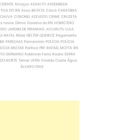
CIDENTE
Alcaçuz
ASSALTO
ASSEMBLEIA
ATIVA DO RN
Assu
BATATA
Caicó
CARAÚBAS
CHUVA
CORONEL AZEVEDO
CRIME
CRUZETA
is novos
Dilma
Governo do RN
HOMICÍDIO
NDIO
JARDIM DE PIRANHAS
JUCURUTU
LULA
ró
NATAL
Nilda
NÉLTER QUEIROZ
Pagamento
ÍBA
PARELHAS
Parnamirim
POLÍCIA
POLÍCIA
LÍCIA MILITAR
Política
PRF
RAFAEL MOTTA
RN
RTO GERMANO
Robinson Faria
Roubo
SERRA
DO NORTE
Temer
UFRN
Vivaldo Costa
Água
ÁLVARO DIAS