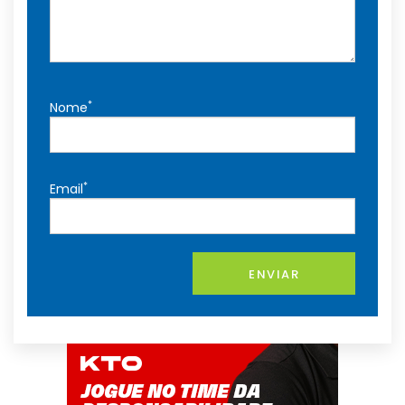
*
Nome
*
Email
ENVIAR