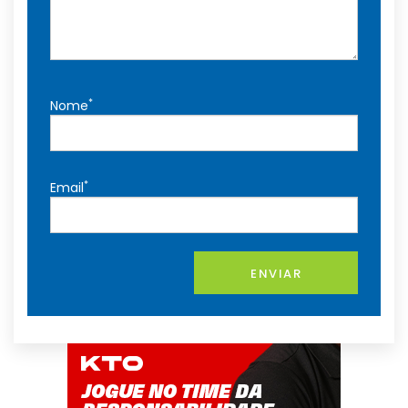
*
Nome
*
Email
ENVIAR