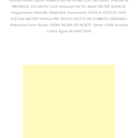
currais novos
Dilma
Governo do RN
HOMICÍDIO
INCÊNDIO
JARDIM DE
PIRANHAS
JUCURUTU
LULA
Mossoró
NATAL
Nilda
NÉLTER QUEIROZ
Pagamento
PARAÍBA
PARELHAS
Parnamirim
POLÍCIA
POLÍCIA CIVIL
POLÍCIA MILITAR
Política
PRF
RAFAEL MOTTA
RN
ROBERTO GERMANO
Robinson Faria
Roubo
SERRA NEGRA DO NORTE
Temer
UFRN
Vivaldo
Costa
Água
ÁLVARO DIAS