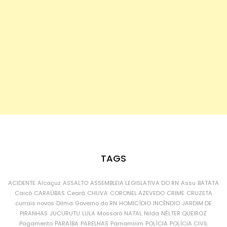
TAGS
ACIDENTE
Alcaçuz
ASSALTO
ASSEMBLEIA LEGISLATIVA DO RN
Assu
BATATA
Caicó
CARAÚBAS
Ceará
CHUVA
CORONEL AZEVEDO
CRIME
CRUZETA
currais novos
Dilma
Governo do RN
HOMICÍDIO
INCÊNDIO
JARDIM DE
PIRANHAS
JUCURUTU
LULA
Mossoró
NATAL
Nilda
NÉLTER QUEIROZ
Pagamento
PARAÍBA
PARELHAS
Parnamirim
POLÍCIA
POLÍCIA CIVIL