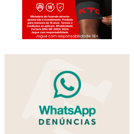
Jogue com responsabilidade. 18+