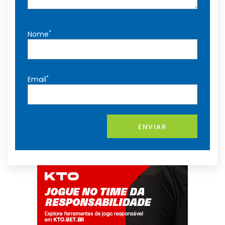
*
Nome
*
Email
ENVIAR