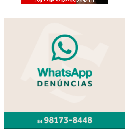
Jogue com responsabilidade. 18+