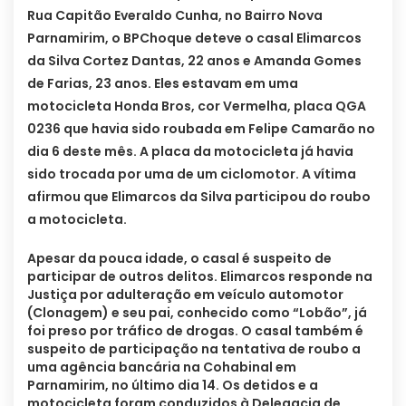
Rua Capitão Everaldo Cunha, no Bairro Nova
Parnamirim, o BPChoque deteve o casal Elimarcos
da Silva Cortez Dantas, 22 anos e Amanda Gomes
de Farias, 23 anos. Eles estavam em uma
motocicleta Honda Bros, cor Vermelha, placa QGA
0236 que havia sido roubada em Felipe Camarão no
dia 6 deste mês. A placa da motocicleta já havia
sido trocada por uma de um ciclomotor. A vítima
afirmou que Elimarcos da Silva participou do roubo
a motocicleta.
Apesar da pouca idade, o casal é suspeito de
participar de outros delitos. Elimarcos responde na
Justiça por adulteração em veículo automotor
(Clonagem) e seu pai, conhecido como “Lobão”, já
foi preso por tráfico de drogas. O casal também é
suspeito de participação na tentativa de roubo a
uma agência bancária na Cohabinal em
Parnamirim, no último dia 14. Os detidos e a
motocicleta foram conduzidos à Delegacia de