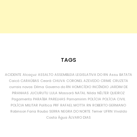
TAGS
ACIDENTE
Alcaçuz
ASSALTO
ASSEMBLEIA LEGISLATIVA DO RN
Assu
BATATA
Caicó
CARAÚBAS
Ceará
CHUVA
CORONEL AZEVEDO
CRIME
CRUZETA
currais novos
Dilma
Governo do RN
HOMICÍDIO
INCÊNDIO
JARDIM DE
PIRANHAS
JUCURUTU
LULA
Mossoró
NATAL
Nilda
NÉLTER QUEIROZ
Pagamento
PARAÍBA
PARELHAS
Parnamirim
POLÍCIA
POLÍCIA CIVIL
POLÍCIA MILITAR
Política
PRF
RAFAEL MOTTA
RN
ROBERTO GERMANO
Robinson Faria
Roubo
SERRA NEGRA DO NORTE
Temer
UFRN
Vivaldo
Costa
Água
ÁLVARO DIAS