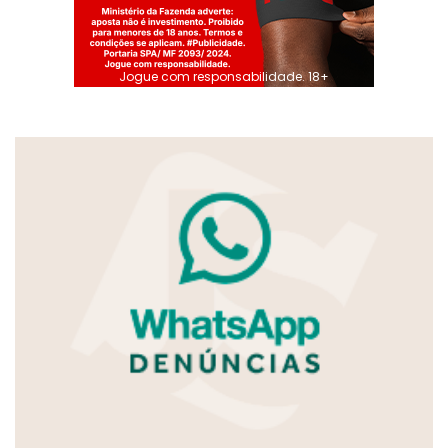
Jogue com responsabilidade. 18+