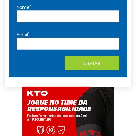
*
Nome
*
Email
ENVIAR