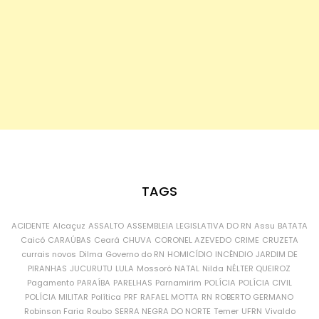
TAGS
ACIDENTE
Alcaçuz
ASSALTO
ASSEMBLEIA LEGISLATIVA DO RN
Assu
BATATA
Caicó
CARAÚBAS
Ceará
CHUVA
CORONEL AZEVEDO
CRIME
CRUZETA
currais novos
Dilma
Governo do RN
HOMICÍDIO
INCÊNDIO
JARDIM DE
PIRANHAS
JUCURUTU
LULA
Mossoró
NATAL
Nilda
NÉLTER QUEIROZ
Pagamento
PARAÍBA
PARELHAS
Parnamirim
POLÍCIA
POLÍCIA CIVIL
POLÍCIA MILITAR
Política
PRF
RAFAEL MOTTA
RN
ROBERTO GERMANO
Robinson Faria
Roubo
SERRA NEGRA DO NORTE
Temer
UFRN
Vivaldo