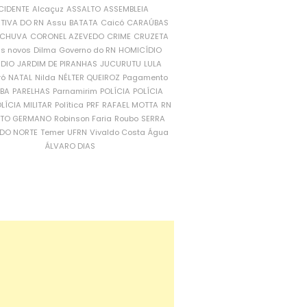
CIDENTE
Alcaçuz
ASSALTO
ASSEMBLEIA
ATIVA DO RN
Assu
BATATA
Caicó
CARAÚBAS
CHUVA
CORONEL AZEVEDO
CRIME
CRUZETA
is novos
Dilma
Governo do RN
HOMICÍDIO
NDIO
JARDIM DE PIRANHAS
JUCURUTU
LULA
ró
NATAL
Nilda
NÉLTER QUEIROZ
Pagamento
ÍBA
PARELHAS
Parnamirim
POLÍCIA
POLÍCIA
LÍCIA MILITAR
Política
PRF
RAFAEL MOTTA
RN
RTO GERMANO
Robinson Faria
Roubo
SERRA
DO NORTE
Temer
UFRN
Vivaldo Costa
Água
ÁLVARO DIAS