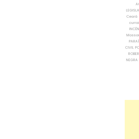
A
LEGISL
Ceará
curra
INCÊ
Mosso
PARA
CIVIL
PO
ROBE
NEGRA 