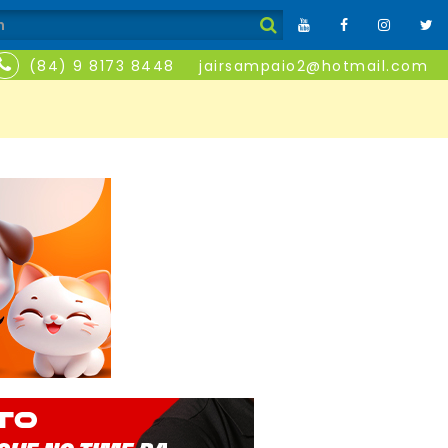
(84) 9 8173 8448
jairsampaio2@hotmail.com