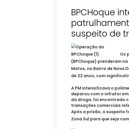
BPCHoque int
patrulhament
Os 
(BPChoque) prenderam na t
Matos, no Bairro de Nova D
de 22 anos, com significat
A PM intensificava o poli
deparou com o infrator em
da droga, foi encontrado
transações comerciais refe
Após a prisão, o suspeito 
Zona Sul para que seja cum