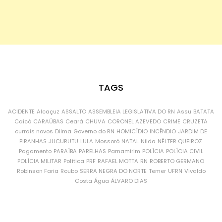
TAGS
ACIDENTE
Alcaçuz
ASSALTO
ASSEMBLEIA LEGISLATIVA DO RN
Assu
BATATA
Caicó
CARAÚBAS
Ceará
CHUVA
CORONEL AZEVEDO
CRIME
CRUZETA
currais novos
Dilma
Governo do RN
HOMICÍDIO
INCÊNDIO
JARDIM DE
PIRANHAS
JUCURUTU
LULA
Mossoró
NATAL
Nilda
NÉLTER QUEIROZ
Pagamento
PARAÍBA
PARELHAS
Parnamirim
POLÍCIA
POLÍCIA CIVIL
POLÍCIA MILITAR
Política
PRF
RAFAEL MOTTA
RN
ROBERTO GERMANO
Robinson Faria
Roubo
SERRA NEGRA DO NORTE
Temer
UFRN
Vivaldo
Costa
Água
ÁLVARO DIAS