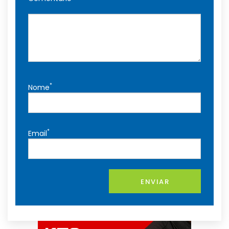
*
Nome
*
Email
ENVIAR