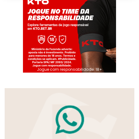
Jogue com responsabilidade. 18+