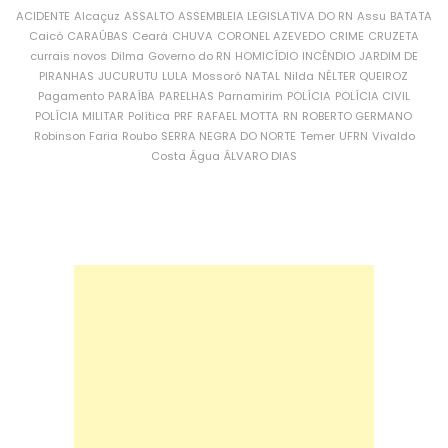
ACIDENTE
Alcaçuz
ASSALTO
ASSEMBLEIA LEGISLATIVA DO RN
Assu
BATATA
Caicó
CARAÚBAS
Ceará
CHUVA
CORONEL AZEVEDO
CRIME
CRUZETA
currais novos
Dilma
Governo do RN
HOMICÍDIO
INCÊNDIO
JARDIM DE
PIRANHAS
JUCURUTU
LULA
Mossoró
NATAL
Nilda
NÉLTER QUEIROZ
Pagamento
PARAÍBA
PARELHAS
Parnamirim
POLÍCIA
POLÍCIA CIVIL
POLÍCIA MILITAR
Política
PRF
RAFAEL MOTTA
RN
ROBERTO GERMANO
Robinson Faria
Roubo
SERRA NEGRA DO NORTE
Temer
UFRN
Vivaldo
Costa
Água
ÁLVARO DIAS