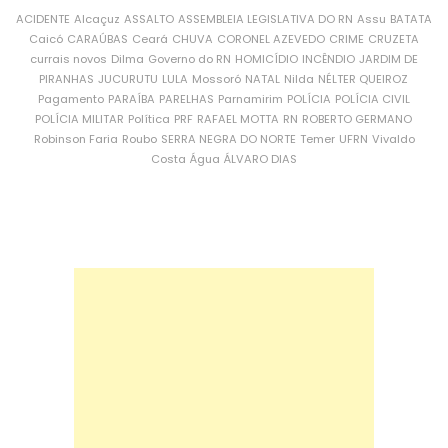
ACIDENTE
Alcaçuz
ASSALTO
ASSEMBLEIA LEGISLATIVA DO RN
Assu
BATATA
Caicó
CARAÚBAS
Ceará
CHUVA
CORONEL AZEVEDO
CRIME
CRUZETA
currais novos
Dilma
Governo do RN
HOMICÍDIO
INCÊNDIO
JARDIM DE
PIRANHAS
JUCURUTU
LULA
Mossoró
NATAL
Nilda
NÉLTER QUEIROZ
Pagamento
PARAÍBA
PARELHAS
Parnamirim
POLÍCIA
POLÍCIA CIVIL
POLÍCIA MILITAR
Política
PRF
RAFAEL MOTTA
RN
ROBERTO GERMANO
Robinson Faria
Roubo
SERRA NEGRA DO NORTE
Temer
UFRN
Vivaldo
Costa
Água
ÁLVARO DIAS