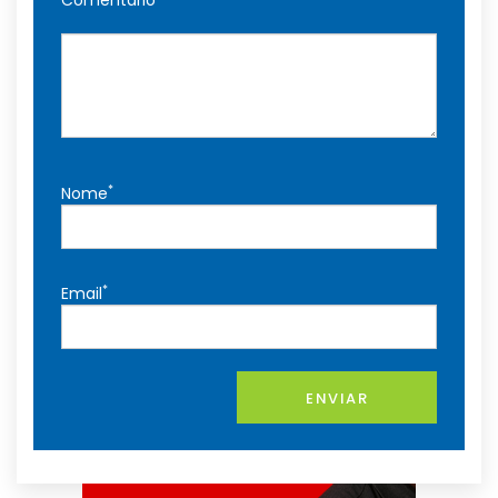
Comentário
*
Nome
*
Email
ENVIAR