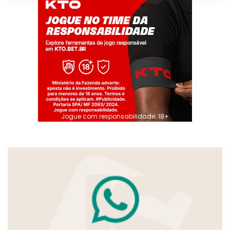
Jogue com responsabilidade. 18+