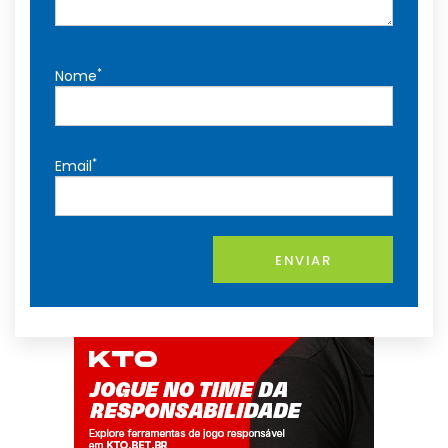
*
Nome
*
Email
ENVIAR