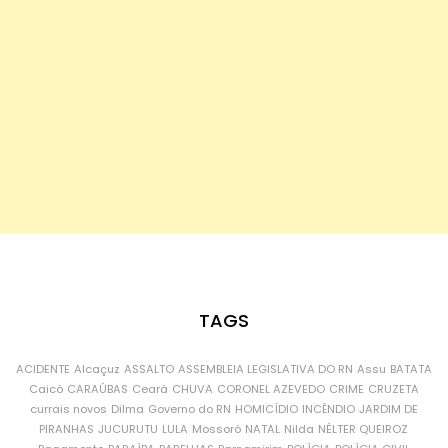
TAGS
ACIDENTE
Alcaçuz
ASSALTO
ASSEMBLEIA LEGISLATIVA DO RN
Assu
BATATA
Caicó
CARAÚBAS
Ceará
CHUVA
CORONEL AZEVEDO
CRIME
CRUZETA
currais novos
Dilma
Governo do RN
HOMICÍDIO
INCÊNDIO
JARDIM DE
PIRANHAS
JUCURUTU
LULA
Mossoró
NATAL
Nilda
NÉLTER QUEIROZ