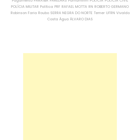
Pagamento
PARAÍBA
PARELHAS
Parnamirim
POLÍCIA
POLÍCIA CIVIL
POLÍCIA MILITAR
Política
PRF
RAFAEL MOTTA
RN
ROBERTO GERMANO
Robinson Faria
Roubo
SERRA NEGRA DO NORTE
Temer
UFRN
Vivaldo
Costa
Água
ÁLVARO DIAS