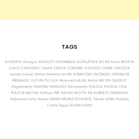
TAGS
ACIDENTE
Alcaçuz
ASSALTO
ASSEMBLEIA LEGISLATIVA DO RN
Assu
BATATA
Caicó
CARAÚBAS
Ceará
CHUVA
CORONEL AZEVEDO
CRIME
CRUZETA
currais novos
Dilma
Governo do RN
HOMICÍDIO
INCÊNDIO
JARDIM DE
PIRANHAS
JUCURUTU
LULA
Mossoró
NATAL
Nilda
NÉLTER QUEIROZ
Pagamento
PARAÍBA
PARELHAS
Parnamirim
POLÍCIA
POLÍCIA CIVIL
POLÍCIA MILITAR
Política
PRF
RAFAEL MOTTA
RN
ROBERTO GERMANO
Robinson Faria
Roubo
SERRA NEGRA DO NORTE
Temer
UFRN
Vivaldo
Costa
Água
ÁLVARO DIAS