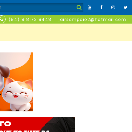
(84) 9 8173 8448
jairsampaio2@hotmail.com