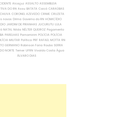
CIDENTE
Alcaçuz
ASSALTO
ASSEMBLEIA
ATIVA DO RN
Assu
BATATA
Caicó
CARAÚBAS
CHUVA
CORONEL AZEVEDO
CRIME
CRUZETA
is novos
Dilma
Governo do RN
HOMICÍDIO
NDIO
JARDIM DE PIRANHAS
JUCURUTU
LULA
ró
NATAL
Nilda
NÉLTER QUEIROZ
Pagamento
ÍBA
PARELHAS
Parnamirim
POLÍCIA
POLÍCIA
LÍCIA MILITAR
Política
PRF
RAFAEL MOTTA
RN
RTO GERMANO
Robinson Faria
Roubo
SERRA
DO NORTE
Temer
UFRN
Vivaldo Costa
Água
ÁLVARO DIAS