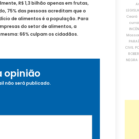
lmente, R$ 1,3 bilhão apenas em frutas,
A
LEGISL
do, 75% das pessoas acreditam que o
Ceará
ício de alimentos é a população. Para
curra
mpresas do setor de alimentos, a
INCÊ
 mesma: 66% culpam os cidadãos.
Mosso
PARA
CIVIL
PO
ROBE
NEGRA 
a opinião
il não será publicado.