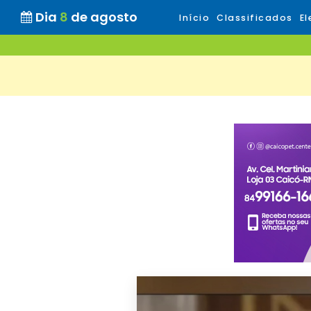
Dia
8
de agosto
Início
Classificados
El