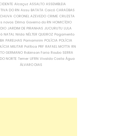
CIDENTE
Alcaçuz
ASSALTO
ASSEMBLEIA
ATIVA DO RN
Assu
BATATA
Caicó
CARAÚBAS
CHUVA
CORONEL AZEVEDO
CRIME
CRUZETA
is novos
Dilma
Governo do RN
HOMICÍDIO
NDIO
JARDIM DE PIRANHAS
JUCURUTU
LULA
ró
NATAL
Nilda
NÉLTER QUEIROZ
Pagamento
ÍBA
PARELHAS
Parnamirim
POLÍCIA
POLÍCIA
LÍCIA MILITAR
Política
PRF
RAFAEL MOTTA
RN
RTO GERMANO
Robinson Faria
Roubo
SERRA
DO NORTE
Temer
UFRN
Vivaldo Costa
Água
ÁLVARO DIAS