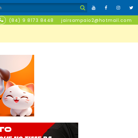
(84) 9 8173 8448
jairsampaio2@hotmail.com