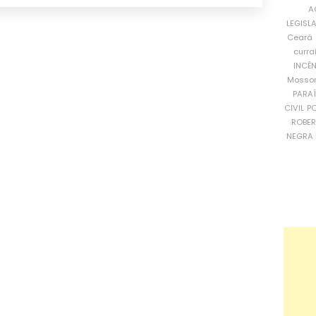
A
LEGISL
Ceará
curra
INCÊ
Mosso
PARA
CIVIL
PO
ROBE
NEGRA 