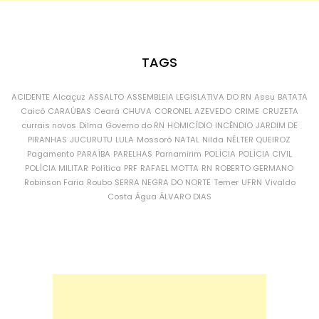
TAGS
ACIDENTE
Alcaçuz
ASSALTO
ASSEMBLEIA LEGISLATIVA DO RN
Assu
BATATA
Caicó
CARAÚBAS
Ceará
CHUVA
CORONEL AZEVEDO
CRIME
CRUZETA
currais novos
Dilma
Governo do RN
HOMICÍDIO
INCÊNDIO
JARDIM DE
PIRANHAS
JUCURUTU
LULA
Mossoró
NATAL
Nilda
NÉLTER QUEIROZ
Pagamento
PARAÍBA
PARELHAS
Parnamirim
POLÍCIA
POLÍCIA CIVIL
POLÍCIA MILITAR
Política
PRF
RAFAEL MOTTA
RN
ROBERTO GERMANO
Robinson Faria
Roubo
SERRA NEGRA DO NORTE
Temer
UFRN
Vivaldo
Costa
Água
ÁLVARO DIAS