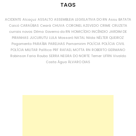
TAGS
ACIDENTE
Alcaçuz
ASSALTO
ASSEMBLEIA LEGISLATIVA DO RN
Assu
BATATA
Caicó
CARAÚBAS
Ceará
CHUVA
CORONEL AZEVEDO
CRIME
CRUZETA
currais novos
Dilma
Governo do RN
HOMICÍDIO
INCÊNDIO
JARDIM DE
PIRANHAS
JUCURUTU
LULA
Mossoró
NATAL
Nilda
NÉLTER QUEIROZ
Pagamento
PARAÍBA
PARELHAS
Parnamirim
POLÍCIA
POLÍCIA CIVIL
POLÍCIA MILITAR
Política
PRF
RAFAEL MOTTA
RN
ROBERTO GERMANO
Robinson Faria
Roubo
SERRA NEGRA DO NORTE
Temer
UFRN
Vivaldo
Costa
Água
ÁLVARO DIAS