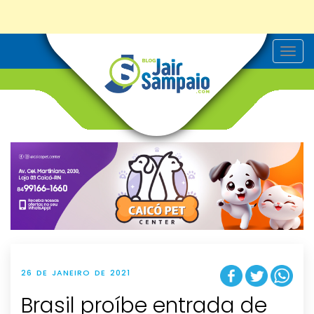
T
o
g
g
l
e
n
a
v
i
g
a
t
i
o
n
26 DE JANEIRO DE 2021
Brasil proíbe entrada de