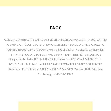
TAGS
ACIDENTE
Alcaçuz
ASSALTO
ASSEMBLEIA LEGISLATIVA DO RN
Assu
BATATA
Caicó
CARAÚBAS
Ceará
CHUVA
CORONEL AZEVEDO
CRIME
CRUZETA
currais novos
Dilma
Governo do RN
HOMICÍDIO
INCÊNDIO
JARDIM DE
PIRANHAS
JUCURUTU
LULA
Mossoró
NATAL
Nilda
NÉLTER QUEIROZ
Pagamento
PARAÍBA
PARELHAS
Parnamirim
POLÍCIA
POLÍCIA CIVIL
POLÍCIA MILITAR
Política
PRF
RAFAEL MOTTA
RN
ROBERTO GERMANO
Robinson Faria
Roubo
SERRA NEGRA DO NORTE
Temer
UFRN
Vivaldo
Costa
Água
ÁLVARO DIAS