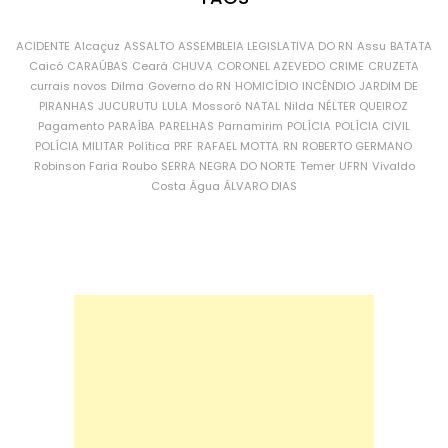
ACIDENTE
Alcaçuz
ASSALTO
ASSEMBLEIA LEGISLATIVA DO RN
Assu
BATATA
Caicó
CARAÚBAS
Ceará
CHUVA
CORONEL AZEVEDO
CRIME
CRUZETA
currais novos
Dilma
Governo do RN
HOMICÍDIO
INCÊNDIO
JARDIM DE
PIRANHAS
JUCURUTU
LULA
Mossoró
NATAL
Nilda
NÉLTER QUEIROZ
Pagamento
PARAÍBA
PARELHAS
Parnamirim
POLÍCIA
POLÍCIA CIVIL
POLÍCIA MILITAR
Política
PRF
RAFAEL MOTTA
RN
ROBERTO GERMANO
Robinson Faria
Roubo
SERRA NEGRA DO NORTE
Temer
UFRN
Vivaldo
Costa
Água
ÁLVARO DIAS