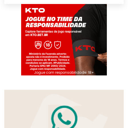
Jogue com responsabilidade. 18+