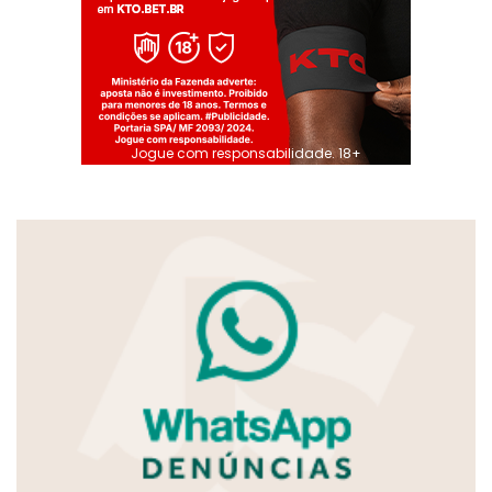
Jogue com responsabilidade. 18+