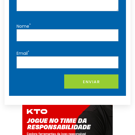
*
Nome
*
Email
ENVIAR