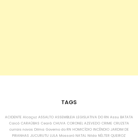
TAGS
ACIDENTE
Alcaçuz
ASSALTO
ASSEMBLEIA LEGISLATIVA DO RN
Assu
BATATA
Caicó
CARAÚBAS
Ceará
CHUVA
CORONEL AZEVEDO
CRIME
CRUZETA
currais novos
Dilma
Governo do RN
HOMICÍDIO
INCÊNDIO
JARDIM DE
PIRANHAS
JUCURUTU
LULA
Mossoró
NATAL
Nilda
NÉLTER QUEIROZ