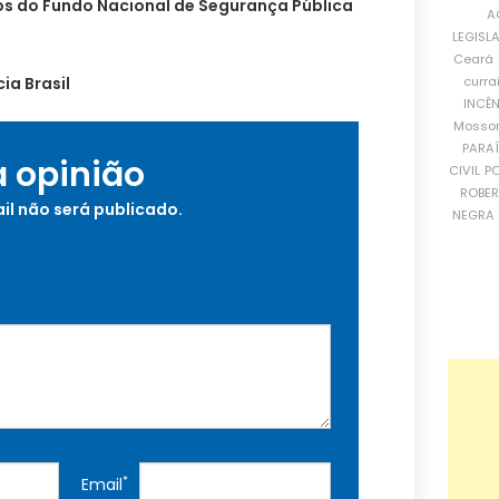
s do Fundo Nacional de Segurança Pública
A
LEGISL
Ceará
curra
a Brasil
INCÊ
Mosso
PARA
a opinião
CIVIL
PO
ROBE
il não será publicado.
NEGRA 
*
Email