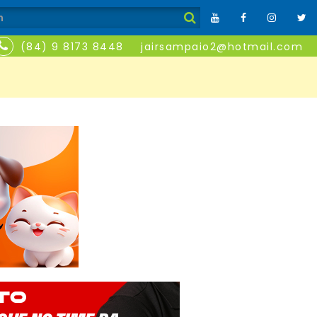
(84) 9 8173 8448
jairsampaio2@hotmail.com