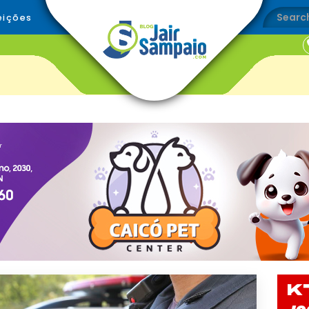
eições