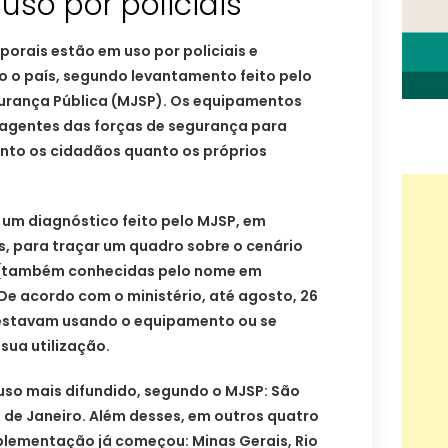
uso por policiais
porais estão em uso por policiais e
o o país, segundo levantamento feito pelo
egurança Pública (MJSP). Os equipamentos
agentes das forças de segurança para
anto os cidadãos quanto os próprios
 um diagnóstico feito pelo MJSP, em
s, para traçar um quadro sobre o cenário
 (também conhecidas pelo nome em
 De acordo com o ministério, até agosto, 26
 estavam usando o equipamento ou se
ua utilização.
uso mais difundido, segundo o MJSP: São
o de Janeiro. Além desses, em outros quatro
plementação já começou: Minas Gerais, Rio