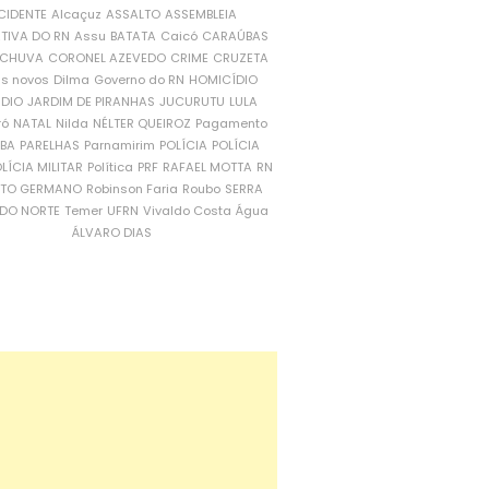
CIDENTE
Alcaçuz
ASSALTO
ASSEMBLEIA
ATIVA DO RN
Assu
BATATA
Caicó
CARAÚBAS
CHUVA
CORONEL AZEVEDO
CRIME
CRUZETA
is novos
Dilma
Governo do RN
HOMICÍDIO
NDIO
JARDIM DE PIRANHAS
JUCURUTU
LULA
ró
NATAL
Nilda
NÉLTER QUEIROZ
Pagamento
ÍBA
PARELHAS
Parnamirim
POLÍCIA
POLÍCIA
LÍCIA MILITAR
Política
PRF
RAFAEL MOTTA
RN
RTO GERMANO
Robinson Faria
Roubo
SERRA
DO NORTE
Temer
UFRN
Vivaldo Costa
Água
ÁLVARO DIAS