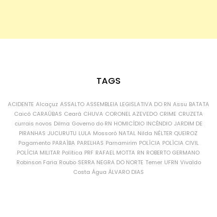
TAGS
ACIDENTE
Alcaçuz
ASSALTO
ASSEMBLEIA LEGISLATIVA DO RN
Assu
BATATA
Caicó
CARAÚBAS
Ceará
CHUVA
CORONEL AZEVEDO
CRIME
CRUZETA
currais novos
Dilma
Governo do RN
HOMICÍDIO
INCÊNDIO
JARDIM DE
PIRANHAS
JUCURUTU
LULA
Mossoró
NATAL
Nilda
NÉLTER QUEIROZ
Pagamento
PARAÍBA
PARELHAS
Parnamirim
POLÍCIA
POLÍCIA CIVIL
POLÍCIA MILITAR
Política
PRF
RAFAEL MOTTA
RN
ROBERTO GERMANO
Robinson Faria
Roubo
SERRA NEGRA DO NORTE
Temer
UFRN
Vivaldo
Costa
Água
ÁLVARO DIAS