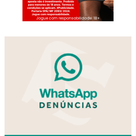
Jogue com responsabilidade. 18+