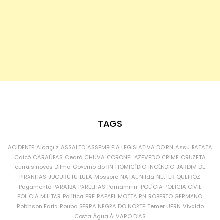
TAGS
ACIDENTE
Alcaçuz
ASSALTO
ASSEMBLEIA LEGISLATIVA DO RN
Assu
BATATA
Caicó
CARAÚBAS
Ceará
CHUVA
CORONEL AZEVEDO
CRIME
CRUZETA
currais novos
Dilma
Governo do RN
HOMICÍDIO
INCÊNDIO
JARDIM DE
PIRANHAS
JUCURUTU
LULA
Mossoró
NATAL
Nilda
NÉLTER QUEIROZ
Pagamento
PARAÍBA
PARELHAS
Parnamirim
POLÍCIA
POLÍCIA CIVIL
POLÍCIA MILITAR
Política
PRF
RAFAEL MOTTA
RN
ROBERTO GERMANO
Robinson Faria
Roubo
SERRA NEGRA DO NORTE
Temer
UFRN
Vivaldo
Costa
Água
ÁLVARO DIAS