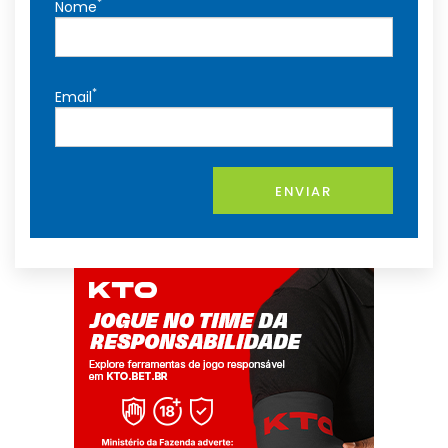
*
Nome
*
Email
ENVIAR