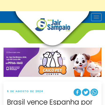
T
o
g
g
l
e
n
a
v
i
g
a
t
i
o
n
6 DE AGOSTO DE 2024
Brasil vence Espanha por