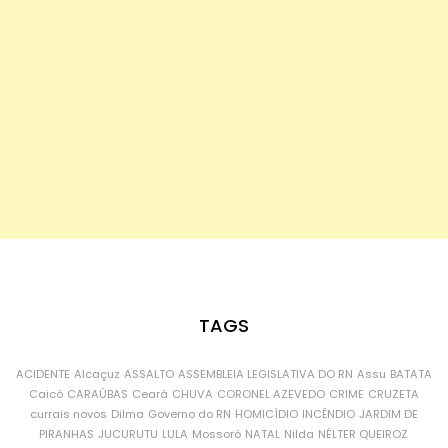
TAGS
ACIDENTE
Alcaçuz
ASSALTO
ASSEMBLEIA LEGISLATIVA DO RN
Assu
BATATA
Caicó
CARAÚBAS
Ceará
CHUVA
CORONEL AZEVEDO
CRIME
CRUZETA
currais novos
Dilma
Governo do RN
HOMICÍDIO
INCÊNDIO
JARDIM DE
PIRANHAS
JUCURUTU
LULA
Mossoró
NATAL
Nilda
NÉLTER QUEIROZ