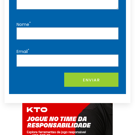
*
Nome
*
Email
ENVIAR