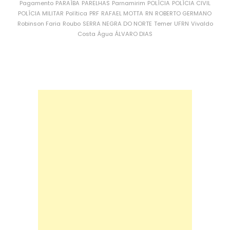
Pagamento
PARAÍBA
PARELHAS
Parnamirim
POLÍCIA
POLÍCIA CIVIL
POLÍCIA MILITAR
Política
PRF
RAFAEL MOTTA
RN
ROBERTO GERMANO
Robinson Faria
Roubo
SERRA NEGRA DO NORTE
Temer
UFRN
Vivaldo
Costa
Água
ÁLVARO DIAS