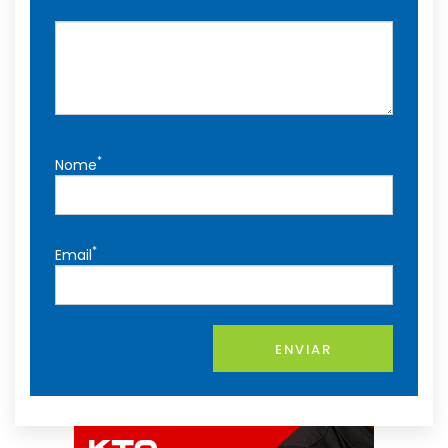
*
Nome
*
Email
ENVIAR