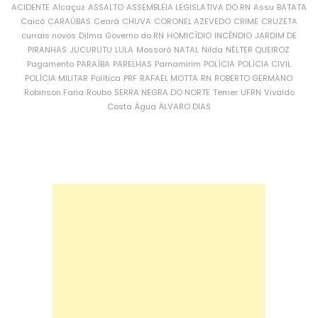
ACIDENTE
Alcaçuz
ASSALTO
ASSEMBLEIA LEGISLATIVA DO RN
Assu
BATATA
Caicó
CARAÚBAS
Ceará
CHUVA
CORONEL AZEVEDO
CRIME
CRUZETA
currais novos
Dilma
Governo do RN
HOMICÍDIO
INCÊNDIO
JARDIM DE
PIRANHAS
JUCURUTU
LULA
Mossoró
NATAL
Nilda
NÉLTER QUEIROZ
Pagamento
PARAÍBA
PARELHAS
Parnamirim
POLÍCIA
POLÍCIA CIVIL
POLÍCIA MILITAR
Política
PRF
RAFAEL MOTTA
RN
ROBERTO GERMANO
Robinson Faria
Roubo
SERRA NEGRA DO NORTE
Temer
UFRN
Vivaldo
Costa
Água
ÁLVARO DIAS