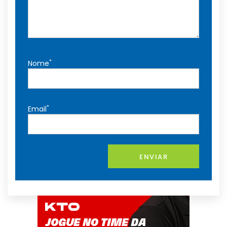
*
Nome
*
Email
ENVIAR