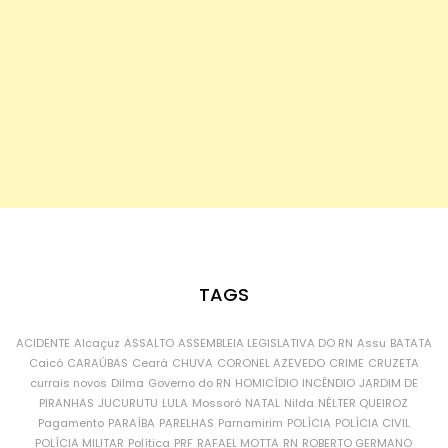
TAGS
ACIDENTE
Alcaçuz
ASSALTO
ASSEMBLEIA LEGISLATIVA DO RN
Assu
BATATA
Caicó
CARAÚBAS
Ceará
CHUVA
CORONEL AZEVEDO
CRIME
CRUZETA
currais novos
Dilma
Governo do RN
HOMICÍDIO
INCÊNDIO
JARDIM DE
PIRANHAS
JUCURUTU
LULA
Mossoró
NATAL
Nilda
NÉLTER QUEIROZ
Pagamento
PARAÍBA
PARELHAS
Parnamirim
POLÍCIA
POLÍCIA CIVIL
POLÍCIA MILITAR
Política
PRF
RAFAEL MOTTA
RN
ROBERTO GERMANO