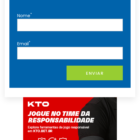
*
Nome
*
Email
ENVIAR