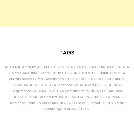
TAGS
ACIDENTE
Alcaçuz
ASSALTO
ASSEMBLEIA LEGISLATIVA DO RN
Assu
BATATA
Caicó
CARAÚBAS
Ceará
CHUVA
CORONEL AZEVEDO
CRIME
CRUZETA
currais novos
Dilma
Governo do RN
HOMICÍDIO
INCÊNDIO
JARDIM DE
PIRANHAS
JUCURUTU
LULA
Mossoró
NATAL
Nilda
NÉLTER QUEIROZ
Pagamento
PARAÍBA
PARELHAS
Parnamirim
POLÍCIA
POLÍCIA CIVIL
POLÍCIA MILITAR
Política
PRF
RAFAEL MOTTA
RN
ROBERTO GERMANO
Robinson Faria
Roubo
SERRA NEGRA DO NORTE
Temer
UFRN
Vivaldo
Costa
Água
ÁLVARO DIAS