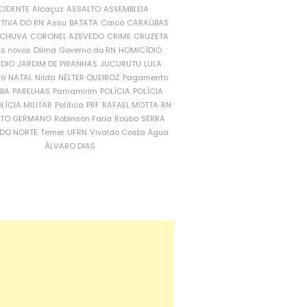
CIDENTE
Alcaçuz
ASSALTO
ASSEMBLEIA
ATIVA DO RN
Assu
BATATA
Caicó
CARAÚBAS
CHUVA
CORONEL AZEVEDO
CRIME
CRUZETA
is novos
Dilma
Governo do RN
HOMICÍDIO
NDIO
JARDIM DE PIRANHAS
JUCURUTU
LULA
ró
NATAL
Nilda
NÉLTER QUEIROZ
Pagamento
ÍBA
PARELHAS
Parnamirim
POLÍCIA
POLÍCIA
LÍCIA MILITAR
Política
PRF
RAFAEL MOTTA
RN
RTO GERMANO
Robinson Faria
Roubo
SERRA
DO NORTE
Temer
UFRN
Vivaldo Costa
Água
ÁLVARO DIAS