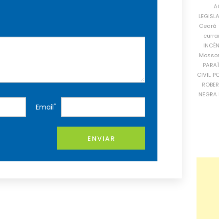
A
LEGISL
Ceará
curra
INCÊ
Mosso
PARA
CIVIL
PO
ROBE
NEGRA 
*
Email
ENVIAR