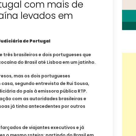
rtugal com mais de
caína levados em
Judiciária de Portugal
e três brasileiros e dois portugueses que
cocaína do Brasil até Lisboa em um jatinho.
presos, mas os dois portugueses
casa, segundo entrevista de Rui Sousa,
iciária do país à emissora pública RTP.
ção com as autoridades brasileiras e
as já tinha antecedentes por outros
farçados de viajantes executivos e já
zes o mesmo roteiro: partindo do Brasil em