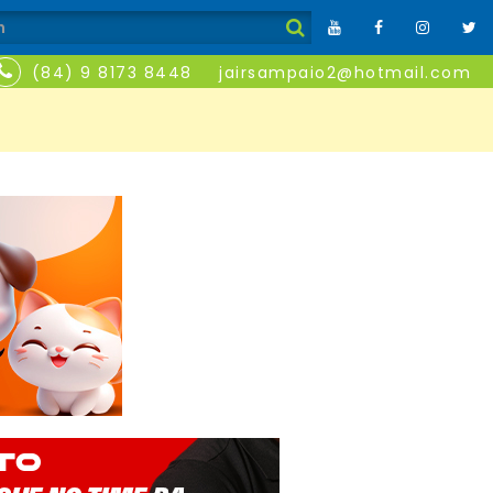
(84) 9 8173 8448
jairsampaio2@hotmail.com