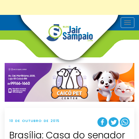
T
o
g
g
l
e
n
a
v
i
g
a
t
i
o
n
10 DE OUTUBRO DE 2015
Brasília: Casa do senador