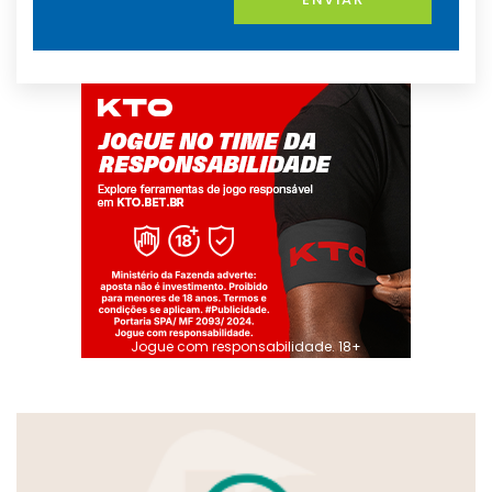
Jogue com responsabilidade. 18+