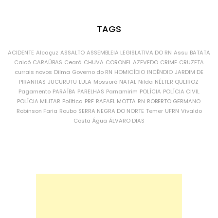
TAGS
ACIDENTE
Alcaçuz
ASSALTO
ASSEMBLEIA LEGISLATIVA DO RN
Assu
BATATA
Caicó
CARAÚBAS
Ceará
CHUVA
CORONEL AZEVEDO
CRIME
CRUZETA
currais novos
Dilma
Governo do RN
HOMICÍDIO
INCÊNDIO
JARDIM DE
PIRANHAS
JUCURUTU
LULA
Mossoró
NATAL
Nilda
NÉLTER QUEIROZ
Pagamento
PARAÍBA
PARELHAS
Parnamirim
POLÍCIA
POLÍCIA CIVIL
POLÍCIA MILITAR
Política
PRF
RAFAEL MOTTA
RN
ROBERTO GERMANO
Robinson Faria
Roubo
SERRA NEGRA DO NORTE
Temer
UFRN
Vivaldo
Costa
Água
ÁLVARO DIAS