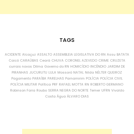
TAGS
ACIDENTE
Alcaçuz
ASSALTO
ASSEMBLEIA LEGISLATIVA DO RN
Assu
BATATA
Caicó
CARAÚBAS
Ceará
CHUVA
CORONEL AZEVEDO
CRIME
CRUZETA
currais novos
Dilma
Governo do RN
HOMICÍDIO
INCÊNDIO
JARDIM DE
PIRANHAS
JUCURUTU
LULA
Mossoró
NATAL
Nilda
NÉLTER QUEIROZ
Pagamento
PARAÍBA
PARELHAS
Parnamirim
POLÍCIA
POLÍCIA CIVIL
POLÍCIA MILITAR
Política
PRF
RAFAEL MOTTA
RN
ROBERTO GERMANO
Robinson Faria
Roubo
SERRA NEGRA DO NORTE
Temer
UFRN
Vivaldo
Costa
Água
ÁLVARO DIAS