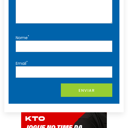
*
Nome
*
Email
ENVIAR