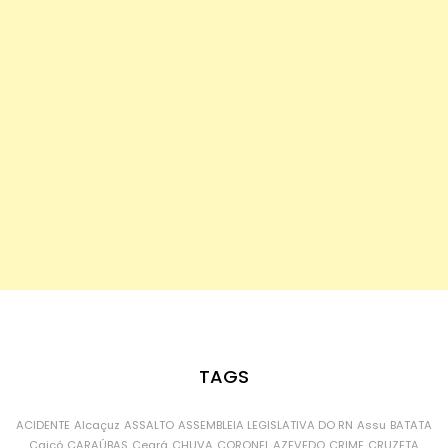
TAGS
ACIDENTE
Alcaçuz
ASSALTO
ASSEMBLEIA LEGISLATIVA DO RN
Assu
BATATA
Caicó
CARAÚBAS
Ceará
CHUVA
CORONEL AZEVEDO
CRIME
CRUZETA