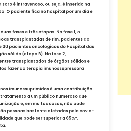
 soro é intravenoso, ou seja, é inserido na
o. O paciente fica no hospital por um dia e
duas fases e três etapas. Na fase 1, o
soas transplantadas de rim, pacientes do
 e 30 pacientes oncológicos do Hospital das
ão sólido (etapa B). Na fase 2,
entre transplantados de órgãos sólidos e
dos fazendo terapia imunossupressora
d nos imunossuprimidos é uma contribuição
 tratamento a um público numeroso que
munização e, em muitos casos, não pode
 são pessoas bastante afetadas pela covid-
idade que pode ser superior a 65%”,
ta.