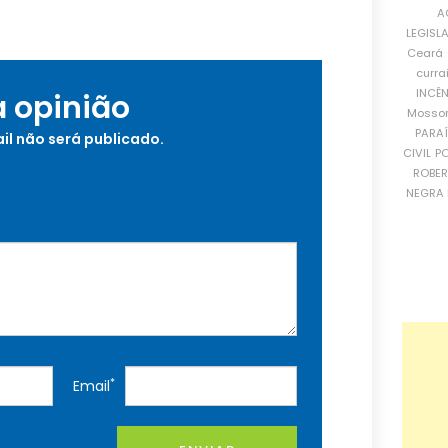
A
LEGISL
Ceará
curra
INCÊ
a opinião
Mosso
PARA
il não será publicado.
CIVIL
PO
ROBE
NEGRA 
*
Email