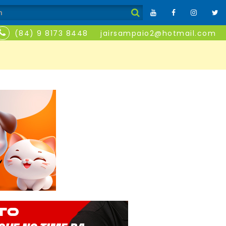
(84) 9 8173 8448
jairsampaio2@hotmail.com