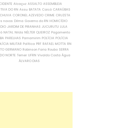
CIDENTE
Alcaçuz
ASSALTO
ASSEMBLEIA
ATIVA DO RN
Assu
BATATA
Caicó
CARAÚBAS
CHUVA
CORONEL AZEVEDO
CRIME
CRUZETA
is novos
Dilma
Governo do RN
HOMICÍDIO
NDIO
JARDIM DE PIRANHAS
JUCURUTU
LULA
ró
NATAL
Nilda
NÉLTER QUEIROZ
Pagamento
ÍBA
PARELHAS
Parnamirim
POLÍCIA
POLÍCIA
LÍCIA MILITAR
Política
PRF
RAFAEL MOTTA
RN
RTO GERMANO
Robinson Faria
Roubo
SERRA
DO NORTE
Temer
UFRN
Vivaldo Costa
Água
ÁLVARO DIAS