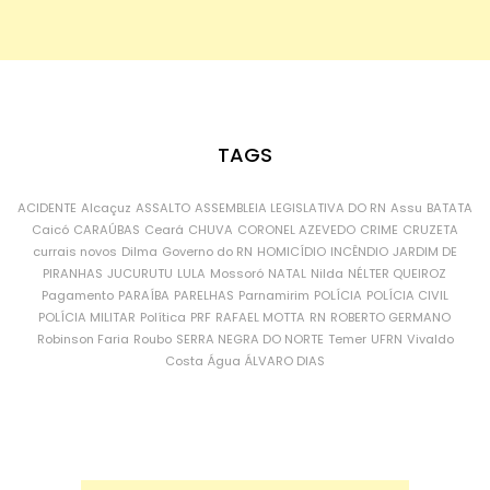
TAGS
ACIDENTE
Alcaçuz
ASSALTO
ASSEMBLEIA LEGISLATIVA DO RN
Assu
BATATA
Caicó
CARAÚBAS
Ceará
CHUVA
CORONEL AZEVEDO
CRIME
CRUZETA
currais novos
Dilma
Governo do RN
HOMICÍDIO
INCÊNDIO
JARDIM DE
PIRANHAS
JUCURUTU
LULA
Mossoró
NATAL
Nilda
NÉLTER QUEIROZ
Pagamento
PARAÍBA
PARELHAS
Parnamirim
POLÍCIA
POLÍCIA CIVIL
POLÍCIA MILITAR
Política
PRF
RAFAEL MOTTA
RN
ROBERTO GERMANO
Robinson Faria
Roubo
SERRA NEGRA DO NORTE
Temer
UFRN
Vivaldo
Costa
Água
ÁLVARO DIAS