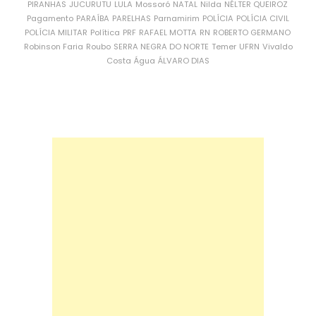
PIRANHAS
JUCURUTU
LULA
Mossoró
NATAL
Nilda
NÉLTER QUEIROZ
Pagamento
PARAÍBA
PARELHAS
Parnamirim
POLÍCIA
POLÍCIA CIVIL
POLÍCIA MILITAR
Política
PRF
RAFAEL MOTTA
RN
ROBERTO GERMANO
Robinson Faria
Roubo
SERRA NEGRA DO NORTE
Temer
UFRN
Vivaldo
Costa
Água
ÁLVARO DIAS