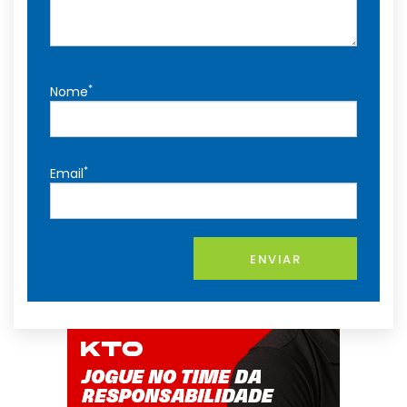
*
Nome
*
Email
ENVIAR