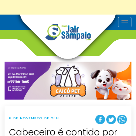
T
o
g
g
l
e
n
a
v
i
g
a
t
i
o
n
6 DE NOVEMBRO DE 2016
Cabeceiro é contido por