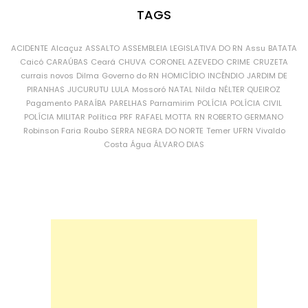
TAGS
ACIDENTE
Alcaçuz
ASSALTO
ASSEMBLEIA LEGISLATIVA DO RN
Assu
BATATA
Caicó
CARAÚBAS
Ceará
CHUVA
CORONEL AZEVEDO
CRIME
CRUZETA
currais novos
Dilma
Governo do RN
HOMICÍDIO
INCÊNDIO
JARDIM DE
PIRANHAS
JUCURUTU
LULA
Mossoró
NATAL
Nilda
NÉLTER QUEIROZ
Pagamento
PARAÍBA
PARELHAS
Parnamirim
POLÍCIA
POLÍCIA CIVIL
POLÍCIA MILITAR
Política
PRF
RAFAEL MOTTA
RN
ROBERTO GERMANO
Robinson Faria
Roubo
SERRA NEGRA DO NORTE
Temer
UFRN
Vivaldo
Costa
Água
ÁLVARO DIAS