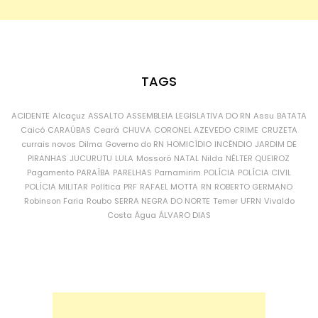
TAGS
ACIDENTE
Alcaçuz
ASSALTO
ASSEMBLEIA LEGISLATIVA DO RN
Assu
BATATA
Caicó
CARAÚBAS
Ceará
CHUVA
CORONEL AZEVEDO
CRIME
CRUZETA
currais novos
Dilma
Governo do RN
HOMICÍDIO
INCÊNDIO
JARDIM DE
PIRANHAS
JUCURUTU
LULA
Mossoró
NATAL
Nilda
NÉLTER QUEIROZ
Pagamento
PARAÍBA
PARELHAS
Parnamirim
POLÍCIA
POLÍCIA CIVIL
POLÍCIA MILITAR
Política
PRF
RAFAEL MOTTA
RN
ROBERTO GERMANO
Robinson Faria
Roubo
SERRA NEGRA DO NORTE
Temer
UFRN
Vivaldo
Costa
Água
ÁLVARO DIAS