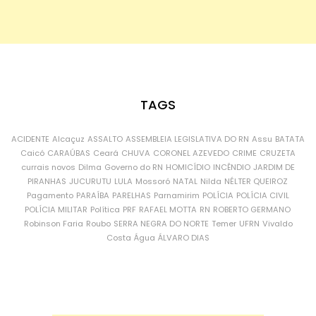
TAGS
ACIDENTE
Alcaçuz
ASSALTO
ASSEMBLEIA LEGISLATIVA DO RN
Assu
BATATA
Caicó
CARAÚBAS
Ceará
CHUVA
CORONEL AZEVEDO
CRIME
CRUZETA
currais novos
Dilma
Governo do RN
HOMICÍDIO
INCÊNDIO
JARDIM DE
PIRANHAS
JUCURUTU
LULA
Mossoró
NATAL
Nilda
NÉLTER QUEIROZ
Pagamento
PARAÍBA
PARELHAS
Parnamirim
POLÍCIA
POLÍCIA CIVIL
POLÍCIA MILITAR
Política
PRF
RAFAEL MOTTA
RN
ROBERTO GERMANO
Robinson Faria
Roubo
SERRA NEGRA DO NORTE
Temer
UFRN
Vivaldo
Costa
Água
ÁLVARO DIAS