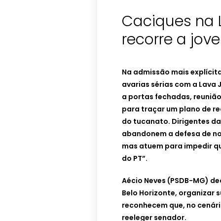
Caciques na 
recorre a jove
Na admissão mais explícita
avarias sérias com a Lava J
a portas fechadas, reuniã
para traçar um plano de r
do tucanato. Dirigentes d
abandonem a defesa de no
mas atuem para impedir qu
do PT”.
Aécio Neves (PSDB-MG) deci
Belo Horizonte, organizar 
reconhecem que, no cenário 
reeleger senador.