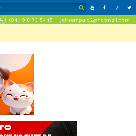
(84) 9 8173 8448
jairsampaio2@hotmail.com