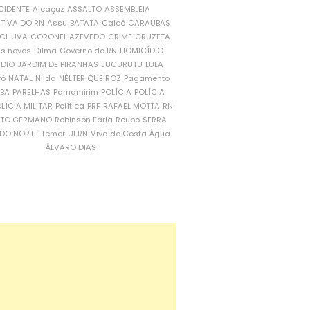
CIDENTE
Alcaçuz
ASSALTO
ASSEMBLEIA
ATIVA DO RN
Assu
BATATA
Caicó
CARAÚBAS
CHUVA
CORONEL AZEVEDO
CRIME
CRUZETA
is novos
Dilma
Governo do RN
HOMICÍDIO
NDIO
JARDIM DE PIRANHAS
JUCURUTU
LULA
ró
NATAL
Nilda
NÉLTER QUEIROZ
Pagamento
ÍBA
PARELHAS
Parnamirim
POLÍCIA
POLÍCIA
LÍCIA MILITAR
Política
PRF
RAFAEL MOTTA
RN
RTO GERMANO
Robinson Faria
Roubo
SERRA
DO NORTE
Temer
UFRN
Vivaldo Costa
Água
ÁLVARO DIAS