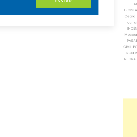
ENVIAR
A
LEGISL
Ceará
curra
INCÊ
Mosso
PARA
CIVIL
PO
ROBE
NEGRA 