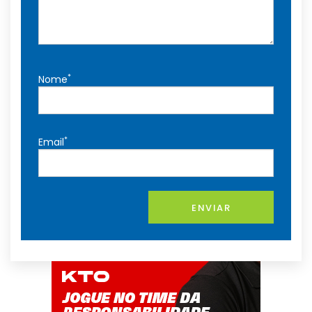
*
Nome
*
Email
ENVIAR