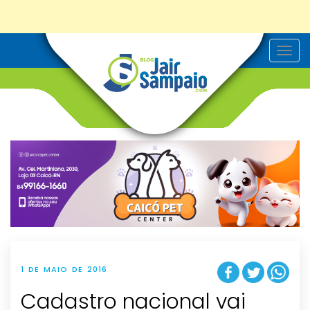
T
o
g
g
l
e
n
a
v
i
g
a
t
i
o
n
1 DE MAIO DE 2016
Cadastro nacional vai