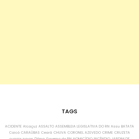
TAGS
ACIDENTE
Alcaçuz
ASSALTO
ASSEMBLEIA LEGISLATIVA DO RN
Assu
BATATA
Caicó
CARAÚBAS
Ceará
CHUVA
CORONEL AZEVEDO
CRIME
CRUZETA
currais novos
Dilma
Governo do RN
HOMICÍDIO
INCÊNDIO
JARDIM DE