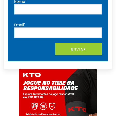
*
Nome
*
Email
ENVIAR