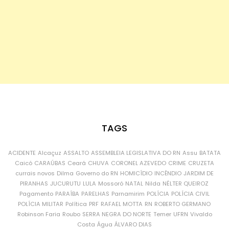
TAGS
ACIDENTE
Alcaçuz
ASSALTO
ASSEMBLEIA LEGISLATIVA DO RN
Assu
BATATA
Caicó
CARAÚBAS
Ceará
CHUVA
CORONEL AZEVEDO
CRIME
CRUZETA
currais novos
Dilma
Governo do RN
HOMICÍDIO
INCÊNDIO
JARDIM DE
PIRANHAS
JUCURUTU
LULA
Mossoró
NATAL
Nilda
NÉLTER QUEIROZ
Pagamento
PARAÍBA
PARELHAS
Parnamirim
POLÍCIA
POLÍCIA CIVIL
POLÍCIA MILITAR
Política
PRF
RAFAEL MOTTA
RN
ROBERTO GERMANO
Robinson Faria
Roubo
SERRA NEGRA DO NORTE
Temer
UFRN
Vivaldo
Costa
Água
ÁLVARO DIAS