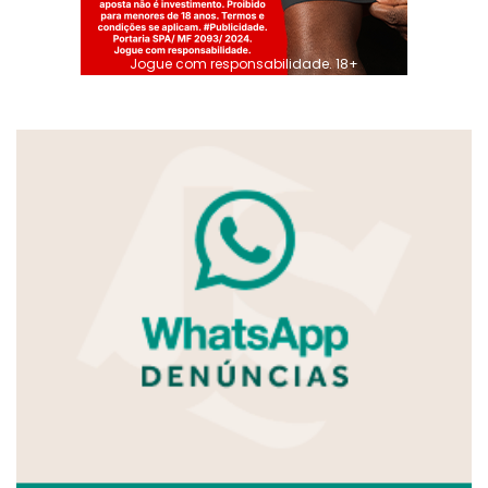
Jogue com responsabilidade. 18+