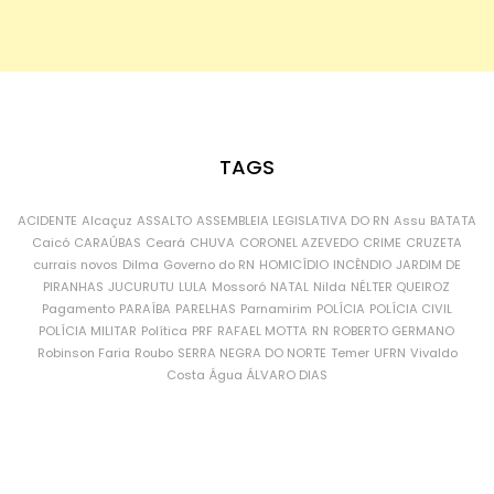
TAGS
ACIDENTE
Alcaçuz
ASSALTO
ASSEMBLEIA LEGISLATIVA DO RN
Assu
BATATA
Caicó
CARAÚBAS
Ceará
CHUVA
CORONEL AZEVEDO
CRIME
CRUZETA
currais novos
Dilma
Governo do RN
HOMICÍDIO
INCÊNDIO
JARDIM DE
PIRANHAS
JUCURUTU
LULA
Mossoró
NATAL
Nilda
NÉLTER QUEIROZ
Pagamento
PARAÍBA
PARELHAS
Parnamirim
POLÍCIA
POLÍCIA CIVIL
POLÍCIA MILITAR
Política
PRF
RAFAEL MOTTA
RN
ROBERTO GERMANO
Robinson Faria
Roubo
SERRA NEGRA DO NORTE
Temer
UFRN
Vivaldo
Costa
Água
ÁLVARO DIAS