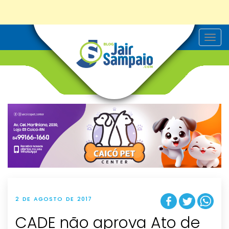
T
o
g
g
l
e
n
a
v
i
g
a
t
i
o
n
2 DE AGOSTO DE 2017
CADE não aprova Ato de