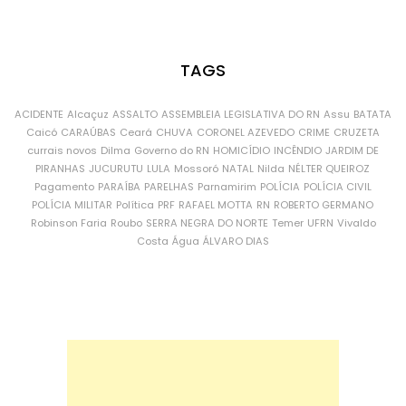
TAGS
ACIDENTE
Alcaçuz
ASSALTO
ASSEMBLEIA LEGISLATIVA DO RN
Assu
BATATA
Caicó
CARAÚBAS
Ceará
CHUVA
CORONEL AZEVEDO
CRIME
CRUZETA
currais novos
Dilma
Governo do RN
HOMICÍDIO
INCÊNDIO
JARDIM DE
PIRANHAS
JUCURUTU
LULA
Mossoró
NATAL
Nilda
NÉLTER QUEIROZ
Pagamento
PARAÍBA
PARELHAS
Parnamirim
POLÍCIA
POLÍCIA CIVIL
POLÍCIA MILITAR
Política
PRF
RAFAEL MOTTA
RN
ROBERTO GERMANO
Robinson Faria
Roubo
SERRA NEGRA DO NORTE
Temer
UFRN
Vivaldo
Costa
Água
ÁLVARO DIAS