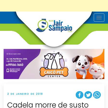
T
o
g
g
l
e
n
a
v
i
g
a
t
i
o
n
2 DE JANEIRO DE 2018
Cadela morre de susto