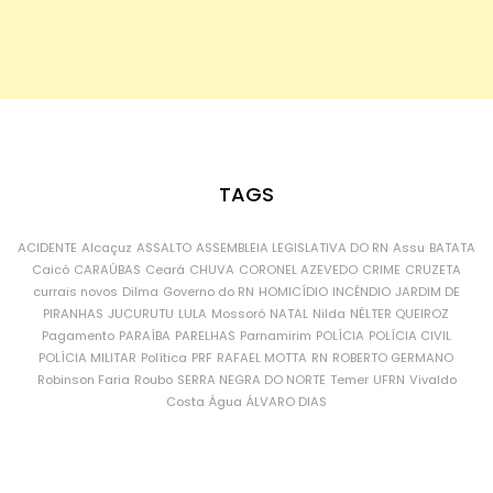
TAGS
ACIDENTE
Alcaçuz
ASSALTO
ASSEMBLEIA LEGISLATIVA DO RN
Assu
BATATA
Caicó
CARAÚBAS
Ceará
CHUVA
CORONEL AZEVEDO
CRIME
CRUZETA
currais novos
Dilma
Governo do RN
HOMICÍDIO
INCÊNDIO
JARDIM DE
PIRANHAS
JUCURUTU
LULA
Mossoró
NATAL
Nilda
NÉLTER QUEIROZ
Pagamento
PARAÍBA
PARELHAS
Parnamirim
POLÍCIA
POLÍCIA CIVIL
POLÍCIA MILITAR
Política
PRF
RAFAEL MOTTA
RN
ROBERTO GERMANO
Robinson Faria
Roubo
SERRA NEGRA DO NORTE
Temer
UFRN
Vivaldo
Costa
Água
ÁLVARO DIAS