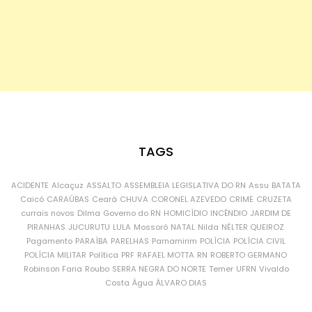
TAGS
ACIDENTE
Alcaçuz
ASSALTO
ASSEMBLEIA LEGISLATIVA DO RN
Assu
BATATA
Caicó
CARAÚBAS
Ceará
CHUVA
CORONEL AZEVEDO
CRIME
CRUZETA
currais novos
Dilma
Governo do RN
HOMICÍDIO
INCÊNDIO
JARDIM DE
PIRANHAS
JUCURUTU
LULA
Mossoró
NATAL
Nilda
NÉLTER QUEIROZ
Pagamento
PARAÍBA
PARELHAS
Parnamirim
POLÍCIA
POLÍCIA CIVIL
POLÍCIA MILITAR
Política
PRF
RAFAEL MOTTA
RN
ROBERTO GERMANO
Robinson Faria
Roubo
SERRA NEGRA DO NORTE
Temer
UFRN
Vivaldo
Costa
Água
ÁLVARO DIAS