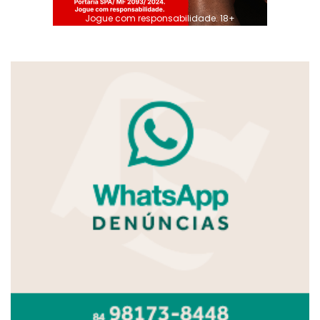
Jogue com responsabilidade. 18+