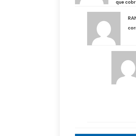
que cobr
RAN
cor