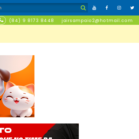
(84) 9 8173 8448
jairsampaio2@hotmail.com