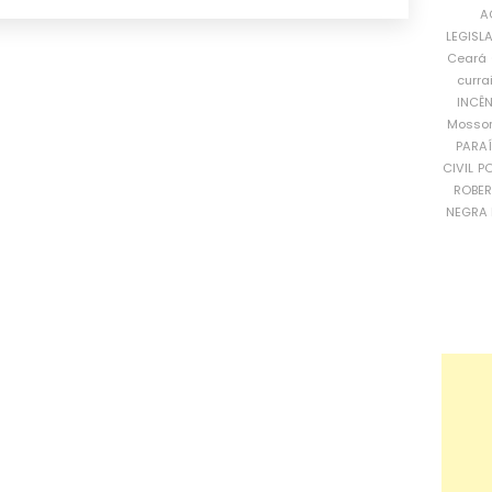
A
LEGISL
Ceará
curra
INCÊ
Mosso
PARA
CIVIL
PO
ROBE
NEGRA 