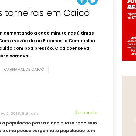
s torneiras em Caicó
em aumentando a cada minuto nas últimas
 Com a vazão do rio Piranhas, a Companhia
íquido com boa pressão. O caicoense vai
sse carnaval.
CARNAVAL DE CAICÓ
Responder
fev 2, 2018, 8:51 am
 a populacao passa o ano quase todo sem
o e uma pouca vergonha .a populacao tem