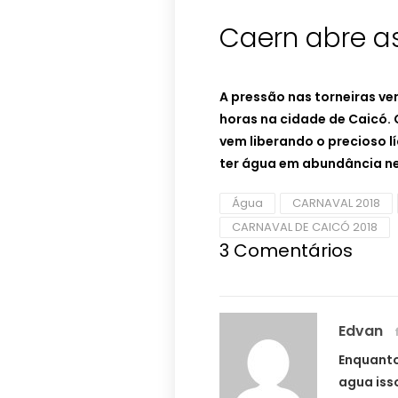
Caern abre a
A pressão nas torneiras v
horas na cidade de Caicó.
vem liberando o precioso l
ter água em abundância ne
Água
CARNAVAL 2018
CARNAVAL DE CAICÓ 2018
3 Comentários
Edvan
Enquanto
agua iss