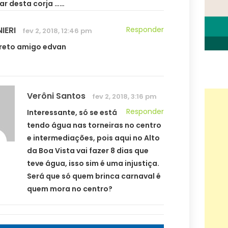
ar desta corja ……
IERI
Responder
fev 2, 2018, 12:46 pm
reto amigo edvan
Verôni Santos
fev 2, 2018, 3:16 pm
Responder
Interessante, só se está
tendo água nas torneiras no centro
e intermediações, pois aqui no Alto
da Boa Vista vai fazer 8 dias que
teve água, isso sim é uma injustiça.
Será que só quem brinca carnaval é
quem mora no centro?