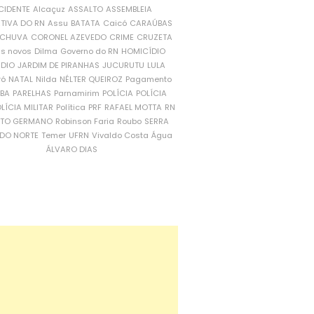
CIDENTE
Alcaçuz
ASSALTO
ASSEMBLEIA
ATIVA DO RN
Assu
BATATA
Caicó
CARAÚBAS
CHUVA
CORONEL AZEVEDO
CRIME
CRUZETA
is novos
Dilma
Governo do RN
HOMICÍDIO
NDIO
JARDIM DE PIRANHAS
JUCURUTU
LULA
ró
NATAL
Nilda
NÉLTER QUEIROZ
Pagamento
ÍBA
PARELHAS
Parnamirim
POLÍCIA
POLÍCIA
LÍCIA MILITAR
Política
PRF
RAFAEL MOTTA
RN
RTO GERMANO
Robinson Faria
Roubo
SERRA
DO NORTE
Temer
UFRN
Vivaldo Costa
Água
ÁLVARO DIAS