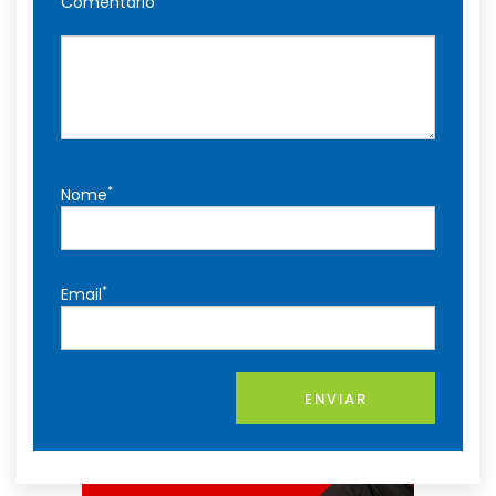
Comentário
*
Nome
*
Email
ENVIAR