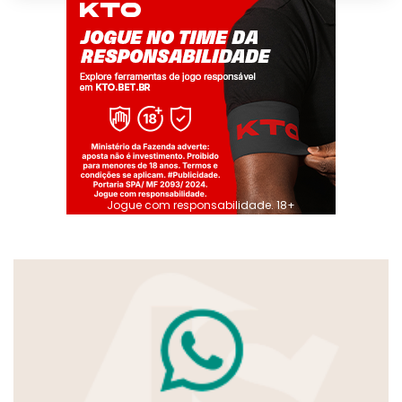
Jogue com responsabilidade. 18+