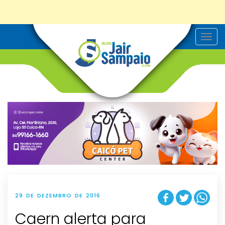
T
o
g
g
l
e
n
a
v
i
g
a
t
i
o
n
29 DE DEZEMBRO DE 2016
Caern alerta para