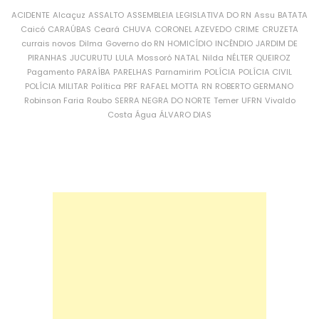
ACIDENTE
Alcaçuz
ASSALTO
ASSEMBLEIA LEGISLATIVA DO RN
Assu
BATATA
Caicó
CARAÚBAS
Ceará
CHUVA
CORONEL AZEVEDO
CRIME
CRUZETA
currais novos
Dilma
Governo do RN
HOMICÍDIO
INCÊNDIO
JARDIM DE
PIRANHAS
JUCURUTU
LULA
Mossoró
NATAL
Nilda
NÉLTER QUEIROZ
Pagamento
PARAÍBA
PARELHAS
Parnamirim
POLÍCIA
POLÍCIA CIVIL
POLÍCIA MILITAR
Política
PRF
RAFAEL MOTTA
RN
ROBERTO GERMANO
Robinson Faria
Roubo
SERRA NEGRA DO NORTE
Temer
UFRN
Vivaldo
Costa
Água
ÁLVARO DIAS