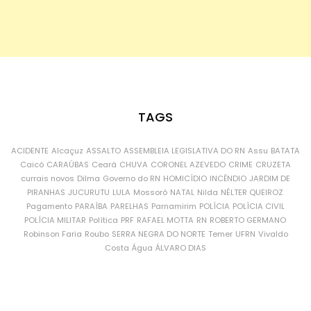
TAGS
ACIDENTE
Alcaçuz
ASSALTO
ASSEMBLEIA LEGISLATIVA DO RN
Assu
BATATA
Caicó
CARAÚBAS
Ceará
CHUVA
CORONEL AZEVEDO
CRIME
CRUZETA
currais novos
Dilma
Governo do RN
HOMICÍDIO
INCÊNDIO
JARDIM DE
PIRANHAS
JUCURUTU
LULA
Mossoró
NATAL
Nilda
NÉLTER QUEIROZ
Pagamento
PARAÍBA
PARELHAS
Parnamirim
POLÍCIA
POLÍCIA CIVIL
POLÍCIA MILITAR
Política
PRF
RAFAEL MOTTA
RN
ROBERTO GERMANO
Robinson Faria
Roubo
SERRA NEGRA DO NORTE
Temer
UFRN
Vivaldo
Costa
Água
ÁLVARO DIAS